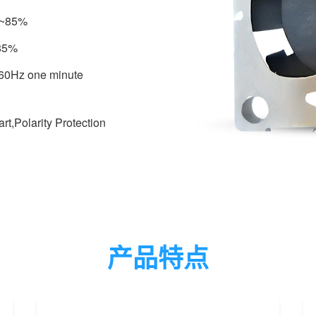
%~85%
85%
 60Hz one minute
t,Polarity Protection
产品特点