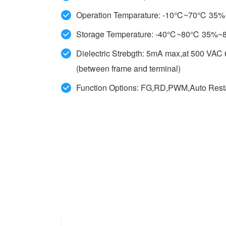
Operation Temparature: -10℃~70℃ 35
Storage Temperature: -40℃~80℃ 35%~
Dielectric Strebgth: 5mA max,at 500 VAC
(between frame and terminal)
Function Options: FG,RD,PWM,Auto Restar