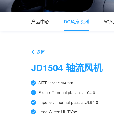
产品中心
DC风扇系列
AC
返回

JD1504 轴流风机
SIZE: 15*15*04mm
Frame: Thermal plastic ,UL94-0
Impeller: Thermal plastic ,UL94-0
Lead Wires: UL TYpe